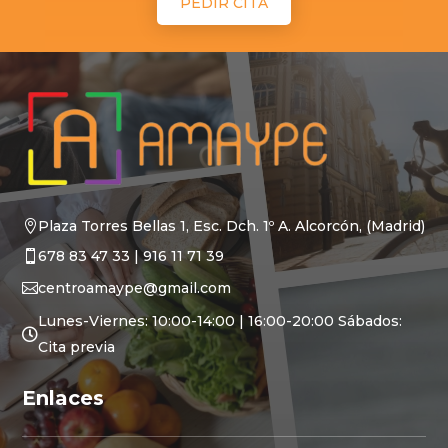
PEDIR CITA
Plaza Torres Bellas 1, Esc. Dch. 1º A.
Alcorcón, (Madrid)

678 83 47 33
|
916 11 71 39

centroamaype@gmail.com

Lunes-Viernes: 10:00-14:00 | 16:00-20:00 Sábados:

Cita previa
Enlaces