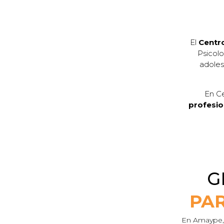
El
Centro
Psicolo
adoles
En Ce
profesio
G
PAR
En Amaype, 