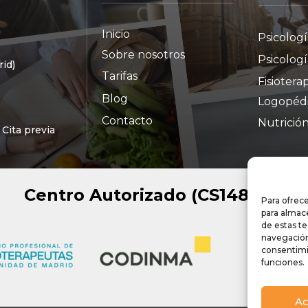
Inicio
Psicologí
Sobre nosotros
Psicologí
rid)
Tarifas
Fisiotera
Blog
Logopéd
Contacto
Nutrició
Cita previa
Centro Autorizado (CS148001)
Para ofrece
para almace
de estas t
navegación 
consentimi
funciones.
Ac