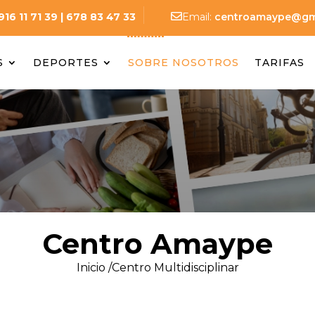
916 11 71 39 |
678 83 47 33

Email:
centroamaype@gm
S
DEPORTES
SOBRE NOSOTROS
TARIFAS
Centro Amaype
Inicio /
Centro Multidisciplinar