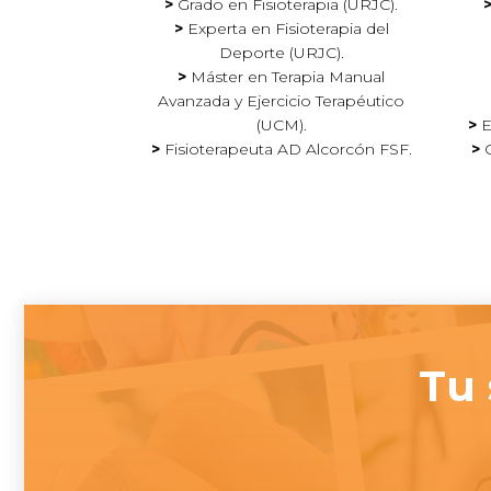
>
Grado en Fisioterapia (URJC).
>
Experta en Fisioterapia del
Deporte (URJC).
>
Máster en Terapia Manual
Avanzada y Ejercicio Terapéutico
(UCM).
>
E
>
Fisioterapeuta AD Alcorcón FSF.
>
G
Tu