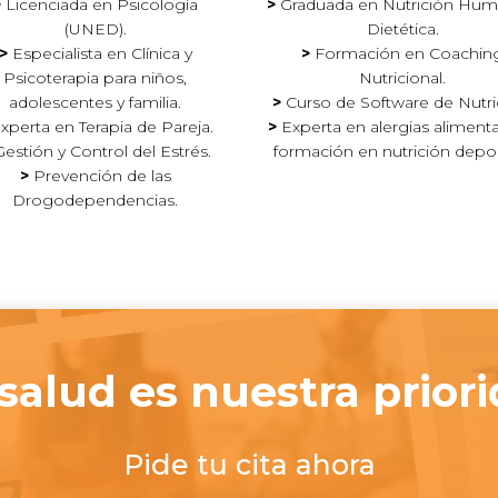
>
Licenciada en Psicología
>
Graduada en Nutrición Hum
(UNED).
Dietética.
>
Especialista en Clínica y
>
Formación en Coachin
Psicoterapia para niños,
Nutricional.
adolescentes y familia.
>
Curso de Software de Nutri
xperta en Terapia de Pareja.
>
Experta en alergias alimenta
estión y Control del Estrés.
formación en nutrición depor
>
Prevención de las
Drogodependencias.
 salud
es nuestra prior
Pide tu cita ahora