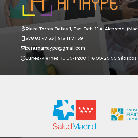
Plaza Torres Bellas 1, Esc. Dch. 1º A.
Alcorcón, (Mad

678 83 47 33
|
916 11 71 39

centroamaype@gmail.com

Lunes-Viernes: 10:00-14:00 | 16:00-20:00 Sábados: 
