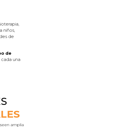
ioterapia,
a niños,
ades de
po de
n cada una
ES
ALES
oseen amplia