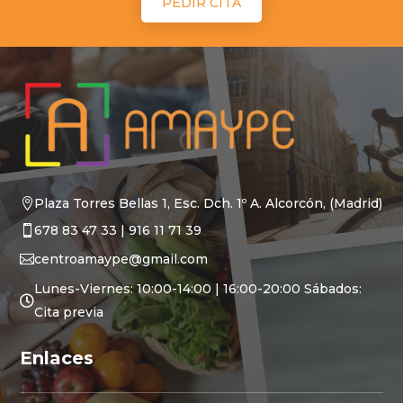
PEDIR CITA
Plaza Torres Bellas 1, Esc. Dch. 1º A.
Alcorcón, (Madrid)

678 83 47 33
|
916 11 71 39

centroamaype@gmail.com

Lunes-Viernes: 10:00-14:00 | 16:00-20:00 Sábados:

Cita previa
Enlaces