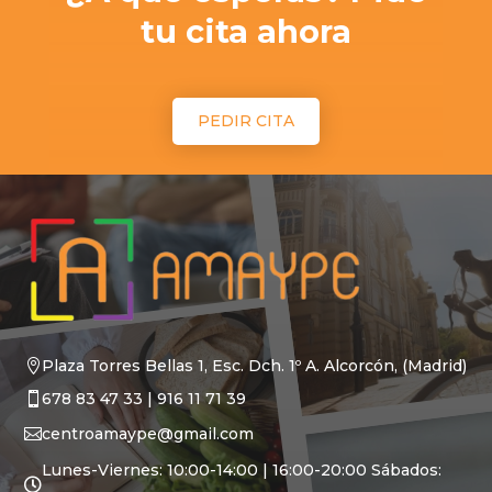
tu cita ahora
PEDIR CITA
Plaza Torres Bellas 1, Esc. Dch. 1º A.
Alcorcón, (Madrid)

678 83 47 33
|
916 11 71 39

centroamaype@gmail.com

Lunes-Viernes: 10:00-14:00 | 16:00-20:00 Sábados:
