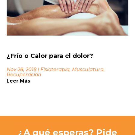
¿Frío o Calor para el dolor?
Nov 28, 2018
|
Fisioterapia
,
Musculatura
,
Recuperación
Leer Más
¿A qué esperas? Pide